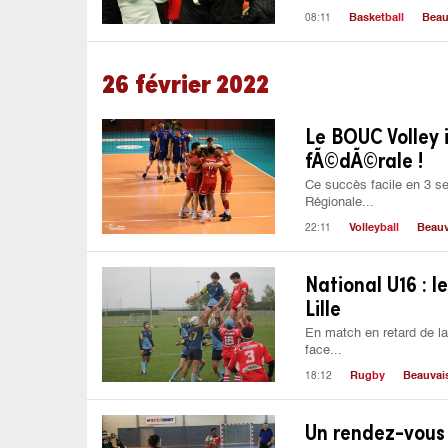
08:11
Basketball
Beau
26 février 2022
Le BOUC Volley 
fÃ©dÃ©rale !
Ce succès facile en 3 se
Régionale...
22:11
Volleyball
Beauv
National U16 : l
Lille
En match en retard de la
face...
18:12
Rugby
Beauvai
Un rendez-vous