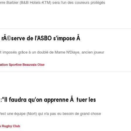
erre Barbier (B&B Hotels-KTM) sera l'un des coureurs protégés
a rÃ©serve de l'ASBO s'impose Ã
t imposés grâce à un doublé de Mame N'Diaye, ancien joueur
ation Sportive Beauvais Oise
:"Il faudra qu'on apprenne Ã tuer les
c'est une équipe (Niort) qui n'a pas eu besoin de grand chose
s Rugby Club