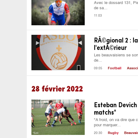
Avec le dossard 131, Pi
de sa...
11:03
RÃ©gional 2 : l
l'extÃ©rieur
Les beauvaisiens se son
de...
09:05
Football
Associ
28 février 2022
Esteban Devich 
matchs"
"A froid, on va dire que 
pour marquer...
20:30
Rugby
Beauvai