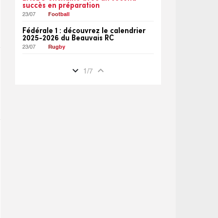
succès en préparation
23/07
Football
Fédérale 1 : découvrez le calendrier
2025-2026 du Beauvais RC
23/07
Rugby
expand_more
expand_less
1
/
7