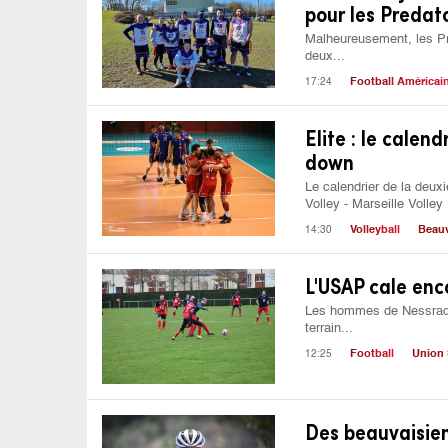
pour les Predat
Malheureusement, les Pre
deux...
17:24
Football Américai
Elite : le calen
down
Le calendrier de la deu
Volley - Marseille Volley 
14:30
Volleyball
Beauv
L'USAP cale enc
Les hommes de Nessradine
terrain...
12:25
Football
Union 
Des beauvaisie