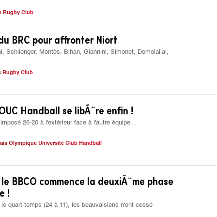
s Rugby Club
du BRC pour affronter Niort
ni, Schlienger, Montès, Bihan, Giannini, Simonet, Domolailai,
s Rugby Club
BOUC Handball se libÃ¨re enfin !
posé 26-20 à l'extérieur face à l'autre équipe...
ais Olympique Université Club Handball
: le BBCO commence la deuxiÃ¨me phase
e !
 le quart-temps (24 à 11), les beauvaisiens n'ont cessé