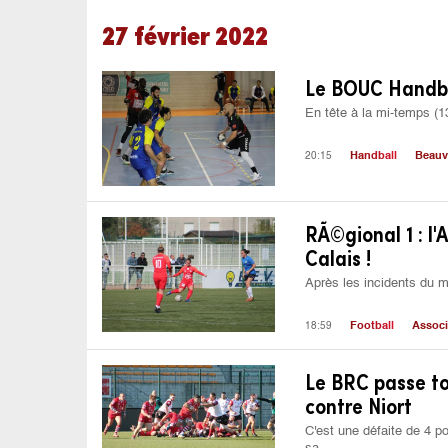
27 février 2022
Le BOUC Handba
En tête à la mi-temps (13
20:15
Handball
Beauv
RÃ©gional 1 : l'
Calais !
Après les incidents du ma
18:59
Football
Associ
Le BRC passe to
contre Niort
C'est une défaite de 4 p