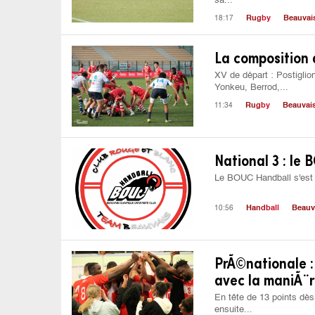
sa...
18:17
Rugby
Beauvai
La composition 
XV de départ : Postiglio
Yonkeu, Berrod,...
11:34
Rugby
Beauvai
National 3 : le 
Le BOUC Handball s'est im
10:56
Handball
Beauv
PrÃ©nationale 
avec la maniÃ¨r
En tête de 13 points dès
ensuite...