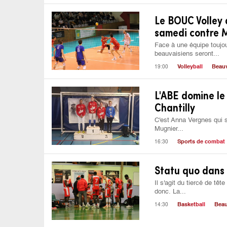
Le BOUC Volley
samedi contre M
Face à une équipe toujour
beauvaisiens seront...
19:00
Volleyball
Beauv
L'ABE domine le
Chantilly
C'est Anna Vergnes qui 
Mugnier...
16:30
Sports de combat
Statu quo dans 
Il s'agit du tiercé de tê
donc. La...
14:30
Basketball
Beau