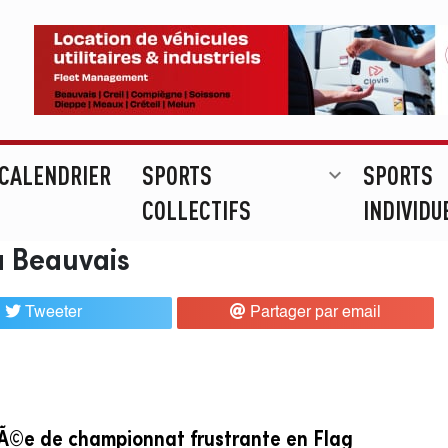
CALENDRIER
SPORTS
SPORTS
expand_more
COLLECTIFS
INDIVIDU
 à Beauvais
Tweeter
Partager par email
Ã©e de championnat frustrante en Flag