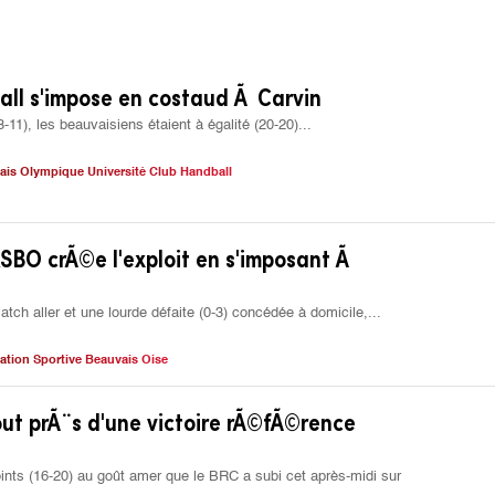
ll s'impose en costaud Ã Carvin
-11), les beauvaisiens étaient à égalité (20-20)...
ais Olympique Université Club Handball
ASBO crÃ©e l'exploit en s'imposant Ã
tch aller et une lourde défaite (0-3) concédée à domicile,...
ation Sportive Beauvais Oise
ut prÃ¨s d'une victoire rÃ©fÃ©rence
oints (16-20) au goût amer que le BRC a subi cet après-midi sur