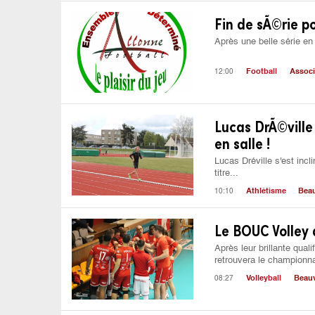
Fin de sÃ©rie po
Après une belle série e
12:00
Football
Associ
Lucas DrÃ©vill
en salle !
Lucas Dréville s'est incl
titre...
10:10
Athlétisme
Beau
Le BOUC Volley 
Après leur brillante qua
retrouvera le championna
08:27
Volleyball
Beauv