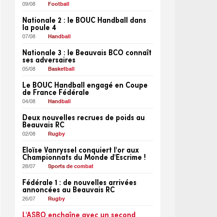
09/08
Football
Nationale 2 : le BOUC Handball dans
la poule 4
07/08
Handball
Nationale 3 : le Beauvais BCO connaît
ses adversaires
05/08
Basketball
Le BOUC Handball engagé en Coupe
de France Fédérale
04/08
Handball
Deux nouvelles recrues de poids au
Beauvais RC
02/08
Rugby
Eloïse Vanryssel conquiert l'or aux
Championnats du Monde d'Escrime !
28/07
Sports de combat
Fédérale 1 : de nouvelles arrivées
annoncées au Beauvais RC
26/07
Rugby
L'ASBO enchaîne avec un second