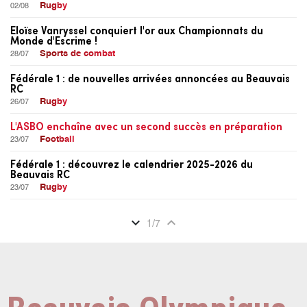
Rugby
02/08
Eloïse Vanryssel conquiert l'or aux Championnats du
Monde d'Escrime !
Sports de combat
28/07
Fédérale 1 : de nouvelles arrivées annoncées au Beauvais
RC
Rugby
26/07
L'ASBO enchaîne avec un second succès en préparation
Football
23/07
Fédérale 1 : découvrez le calendrier 2025-2026 du
Beauvais RC
Rugby
23/07
expand_more
expand_less
1
/
7