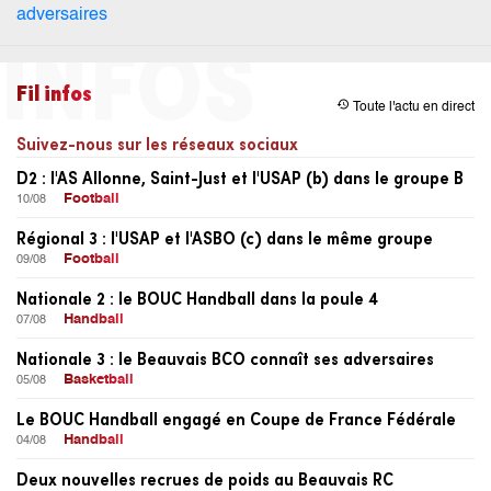
Fil infos
restore
Toute l'actu en direct
Suivez-nous sur les réseaux sociaux
D2 : l'AS Allonne, Saint-Just et l'USAP (b) dans le groupe B
Football
10/08
Régional 3 : l'USAP et l'ASBO (c) dans le même groupe
Football
09/08
Nationale 2 : le BOUC Handball dans la poule 4
Handball
07/08
Nationale 3 : le Beauvais BCO connaît ses adversaires
Basketball
05/08
Le BOUC Handball engagé en Coupe de France Fédérale
Handball
04/08
Deux nouvelles recrues de poids au Beauvais RC