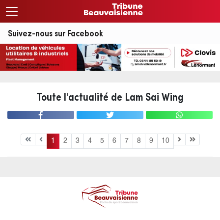
Suivez-nous sur Facebook
Toute l'actualité de Lam Sai Wing
1
2
3
4
5
6
7
8
9
10