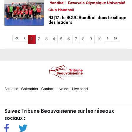
Handball
Beauvais Olympique Université
Club Handball
N3 J17 : le BOUC Handball dans le sillage
des leaders
1
2
3
4
5
6
7
8
9
10
Actualité
-
Calendrier
-
Contact
-
Livefoot
-
Live sport
Suivez Tribune Beauvaisienne sur les réseaux
sociaux :