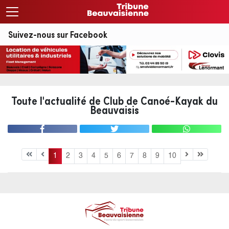
Suivez-nous sur Facebook
Toute l'actualité de Club de Canoé-Kayak du
Beauvaisis
1
2
3
4
5
6
7
8
9
10