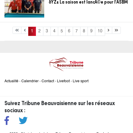
ðŸŽ± La saison est lancÃ©e pour l'ASBM
1
2
3
4
5
6
7
8
9
10
Actualité
-
Calendrier
-
Contact
-
Livefoot
-
Live sport
Suivez Tribune Beauvaisienne sur les réseaux
sociaux :