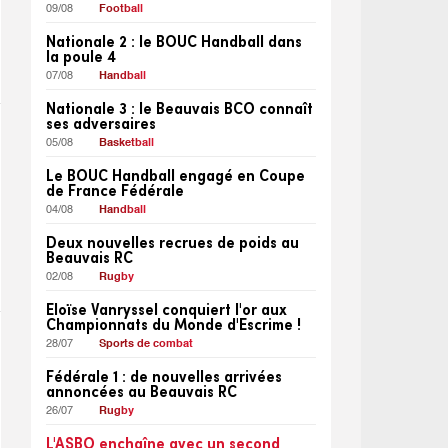
09/08
Football
Nationale 2 : le BOUC Handball dans
la poule 4
07/08
Handball
Nationale 3 : le Beauvais BCO connaît
ses adversaires
05/08
Basketball
Le BOUC Handball engagé en Coupe
de France Fédérale
04/08
Handball
Deux nouvelles recrues de poids au
Beauvais RC
02/08
Rugby
Eloïse Vanryssel conquiert l'or aux
Championnats du Monde d'Escrime !
28/07
Sports de combat
Fédérale 1 : de nouvelles arrivées
annoncées au Beauvais RC
26/07
Rugby
L'ASBO enchaîne avec un second