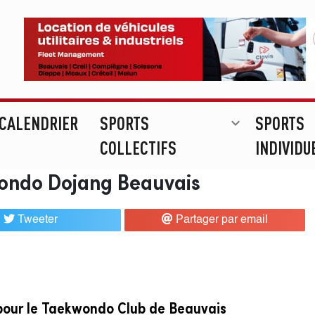
CALENDRIER
SPORTS
SPORTS
expand_more
COLLECTIFS
INDIVIDU
wondo Dojang Beauvais
Tweeter
Partager par email
pour le Taekwondo Club de Beauvais