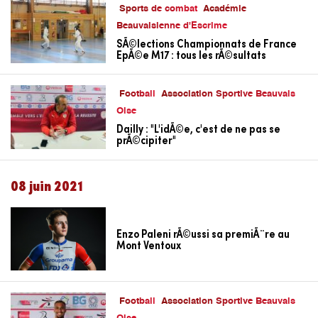
Sports de combat
Académie
Beauvaisienne d'Escrime
SÃ©lections Championnats de France
EpÃ©e M17 : tous les rÃ©sultats
Football
Association Sportive Beauvais
Oise
Dailly : "L'idÃ©e, c'est de ne pas se
prÃ©cipiter"
08 juin 2021
Enzo Paleni rÃ©ussi sa premiÃ¨re au
Mont Ventoux
Football
Association Sportive Beauvais