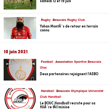
samedi 12 et 19 juin
Rugby
Beauvais Rugby Club
Yohan MontÃ¨s de retour en terrain
connu
10 juin 2021
Football
Association Sportive Beauvais
Oise
Deux partenaires rejoignent l'ASBO
Handball
Beauvais Olympique Université
Club Handball
Le BOUC Handball recrute pour sa
filiÃ¨re fÃ©minine