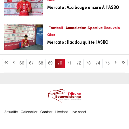
Oise
Mercato : Ã‡a bouge encore Ã l'ASBO
Football
Association Sportive Beauvais
Oise
Mercato : Haddou quitte l'ASBO
66
67
68
69
70
71
72
73
74
75
Actualité
-
Calendrier
-
Contact
-
Livefoot
-
Live sport