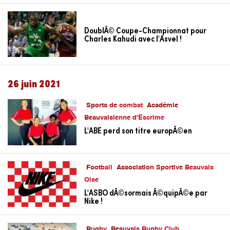
DoublÃ© Coupe-Championnat pour
Charles Kahudi avec l'Asvel !
26 juin 2021
Sports de combat
Académie
Beauvaisienne d'Escrime
L'ABE perd son titre europÃ©en
Football
Association Sportive Beauvais
Oise
L'ASBO dÃ©sormais Ã©quipÃ©e par
Nike !
Rugby
Beauvais Rugby Club