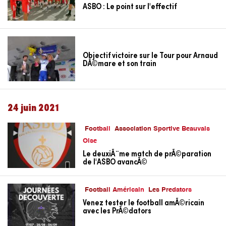
ASBO : Le point sur l'effectif
Objectif victoire sur le Tour pour Arnaud
DÃ©mare et son train
24 juin 2021
Football
Association Sportive Beauvais
Oise
Le deuxiÃ¨me match de prÃ©paration
de l'ASBO avancÃ©
Football Américain
Les Predators
Venez tester le football amÃ©ricain
avec les PrÃ©dators