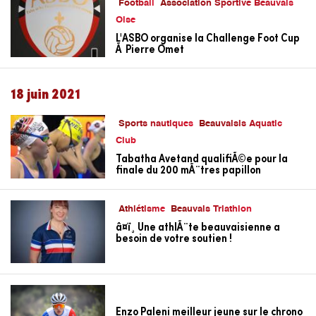
Football
Association Sportive Beauvais
Oise
L'ASBO organise la Challenge Foot Cup
Ã Pierre Omet
18 juin 2021
Sports nautiques
Beauvaisis Aquatic
Club
Tabatha Avetand qualifiÃ©e pour la
finale du 200 mÃ¨tres papillon
Athlétisme
Beauvais Triathlon
â¤ï¸ Une athlÃ¨te beauvaisienne a
besoin de votre soutien !
Enzo Paleni meilleur jeune sur le chrono