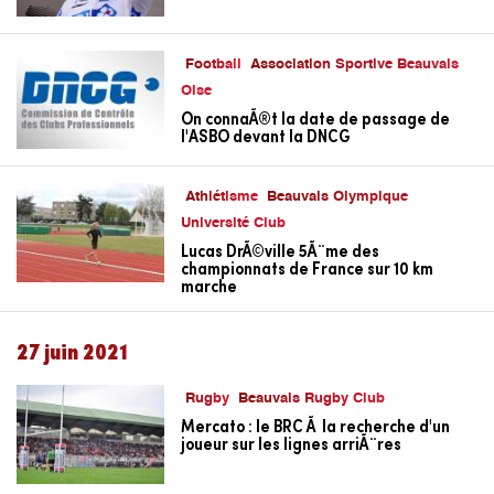
Football
Association Sportive Beauvais
Oise
On connaÃ®t la date de passage de
l'ASBO devant la DNCG
Athlétisme
Beauvais Olympique
Université Club
Lucas DrÃ©ville 5Ã¨me des
championnats de France sur 10 km
marche
27 juin 2021
Rugby
Beauvais Rugby Club
Mercato : le BRC Ã la recherche d'un
joueur sur les lignes arriÃ¨res