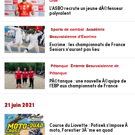
Oise
L'ASBO recrute un jeune dÃ©fenseur
polyvalent
Sports de combat
Académie
Beauvaisienne d'Escrime
Escrime : les championnats de France
Seniors n'auront pas lieu
Pétanque
Entente Beauvaisienne de
Pétanque
PÃ©tanque : une nouvelle Ã©quipe de
l'EBP aux championnats de France
21 juin 2021
Course du Liovette : Potisek s'impose Ã
moto, Forestier 3Ã¨me en quad