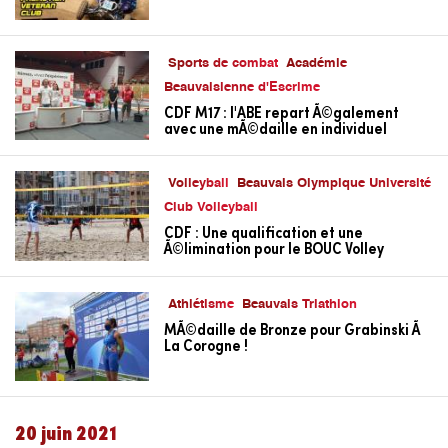
Sports de combat
Académie
Beauvaisienne d'Escrime
CDF M17 : l'ABE repart Ã©galement
avec une mÃ©daille en individuel
Volleyball
Beauvais Olympique Université
Club Volleyball
CDF : Une qualification et une
Ã©limination pour le BOUC Volley
Athlétisme
Beauvais Triathlon
MÃ©daille de Bronze pour Grabinski Ã
La Corogne !
20 juin 2021