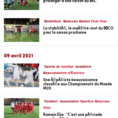
prolonger d'une saison au BRC
Basketball
Beauvais Basket Club Oise
La stabilitÃ©, le maÃ®tre-mot du BBCO
pour la saison prochaine
09 avril 2021
Sports de combat
Académie
Beauvaisienne d'Escrime
Une Ã©pÃ©iste beauvaisienne
classÃ©e aux Championnats du Monde
M20
Football
Association Sportive Beauvais
Oise
Romain Elie : "C'est une pÃ©riode