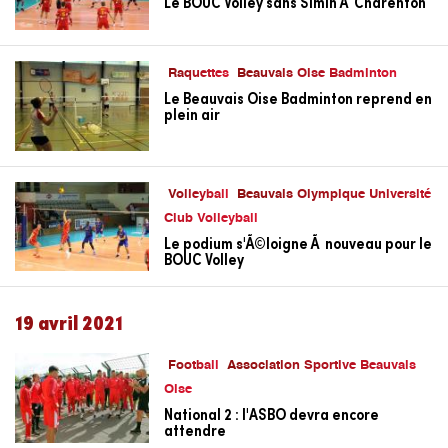
Le BOUC Volley sans Simin Ã Charenton
Raquettes
Beauvais Oise Badminton
Le Beauvais Oise Badminton reprend en
plein air
Volleyball
Beauvais Olympique Université
Club Volleyball
Le podium s'Ã©loigne Ã nouveau pour le
BOUC Volley
19 avril 2021
Football
Association Sportive Beauvais
Oise
National 2 : l'ASBO devra encore
attendre