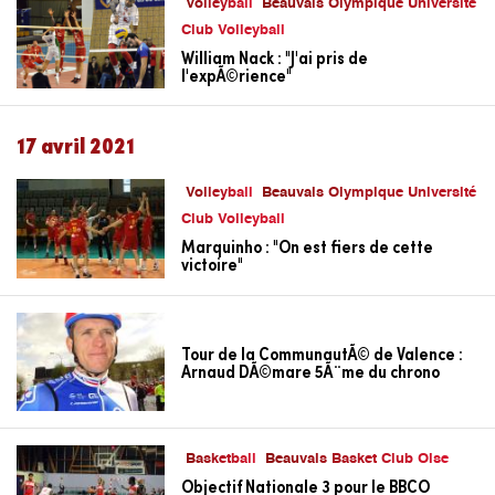
Volleyball
Beauvais Olympique Université
Club Volleyball
William Nack : "J'ai pris de
l'expÃ©rience"
17 avril 2021
Volleyball
Beauvais Olympique Université
Club Volleyball
Marquinho : "On est fiers de cette
victoire"
Tour de la CommunautÃ© de Valence :
Arnaud DÃ©mare 5Ã¨me du chrono
Basketball
Beauvais Basket Club Oise
Objectif Nationale 3 pour le BBCO