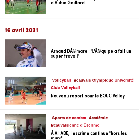
d'Aubin Gaillard
16 avril 2021
Arnaud DÃ©mare : "L'Ã©quipe a fait un
super travail"
Volleyball
Beauvais Olympique Université
Club Volleyball
Nouveau report pour le BOUC Volley
Sports de combat
Académie
Beauvaisienne d'Escrime
Â A l'ABE, l'escrime continue "hors les
murs"