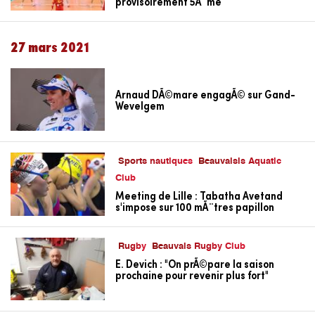
provisoirement 5Ã¨me
27 mars 2021
Arnaud DÃ©mare engagÃ© sur Gand-
Wevelgem
Sports nautiques
Beauvaisis Aquatic
Club
Meeting de Lille : Tabatha Avetand
s'impose sur 100 mÃ¨tres papillon
Rugby
Beauvais Rugby Club
E. Devich : "On prÃ©pare la saison
prochaine pour revenir plus fort"