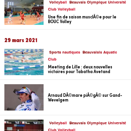
Volleyball
Beauvais Olympique Université
Club Volleyball
Une fin de saison musclÃ©e pour le
BOUC Volley
29 mars 2021
Sports nautiques
Beauvaisis Aquatic
Club
Meeting de Lille : deux nouvelles
victoires pour Tabatha Avetand
Arnaud DÃ©mare piÃ©gÃ© sur Gand-
Wevelgem
Volleyball
Beauvais Olympique Université
Club Volleyball