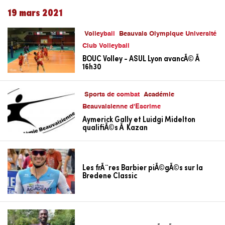
19 mars 2021
Volleyball
Beauvais Olympique Université
Club Volleyball
BOUC Volley - ASUL Lyon avancÃ© Ã
16h30
Sports de combat
Académie
Beauvaisienne d'Escrime
Aymerick Gally et Luidgi Midelton
qualifiÃ©s Ã Kazan
Les frÃ¨res Barbier piÃ©gÃ©s sur la
Bredene Classic