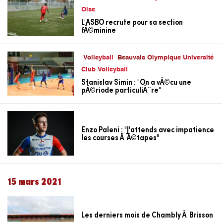
Oise
L'ASBO recrute pour sa section
fÃ©minine
Volleyball
Beauvais Olympique Université
Club Volleyball
Stanislav Simin : "On a vÃ©cu une
pÃ©riode particuliÃ¨re"
Enzo Paleni : "J'attends avec impatience
les courses Ã Ã©tapes"
15 mars 2021
Les derniers mois de Chambly Ã Brisson