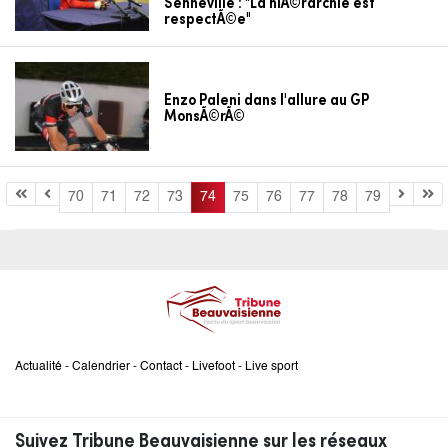
Senneville : "La hiÃ©rarchie est
respectÃ©e"
Enzo Paleni dans l'allure au GP
MonsÃ©rÃ©
70
71
72
73
74
75
76
77
78
79
Actualité
-
Calendrier
-
Contact
-
Livefoot
-
Live sport
Suivez Tribune Beauvaisienne sur les réseaux