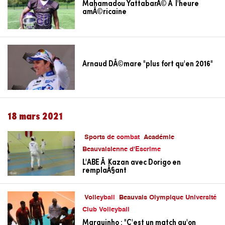
Mahamadou YattabarÃ© Ã l'heure
amÃ©ricaine
Arnaud DÃ©mare "plus fort qu'en 2016"
18 mars 2021
Sports de combat
Académie
Beauvaisienne d'Escrime
L'ABE Ã Kazan avec Dorigo en
remplaÃ§ant
Volleyball
Beauvais Olympique Université
Club Volleyball
Marquinho : "C'est un match qu'on