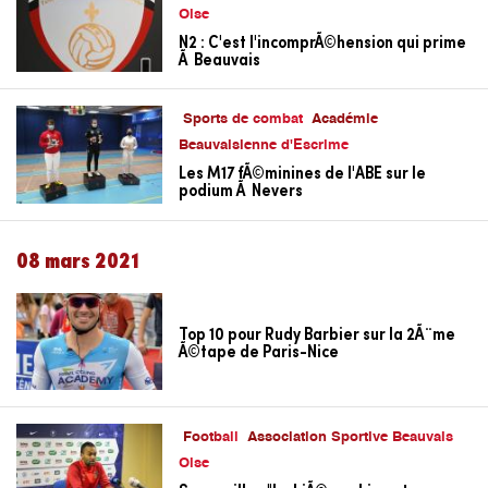
Oise
N2 : C'est l'incomprÃ©hension qui prime
Ã Beauvais
Sports de combat
Académie
Beauvaisienne d'Escrime
Les M17 fÃ©minines de l'ABE sur le
podium Ã Nevers
08 mars 2021
Top 10 pour Rudy Barbier sur la 2Ã¨me
Ã©tape de Paris-Nice
Football
Association Sportive Beauvais
Oise