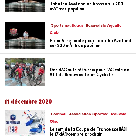
Tabatha Avetand en bronze sur 200
mÃ¨tres papillon
Sports nautiques
Beauvaisis Aquatic
Club
PremiÃ¨re finale pour Tabatha Avetand
sur 200 mÃ¨tres papillon !
Des dÃ©buts rÃ©ussis pour l'Ã©cole de
VTT du Beauvais Team Cycliste
11 décembre 2020
Football
Association Sportive Beauvais
Oise
Le sort de la Coupe de France scellÃ©
le 17 dÃ©cembre prochain