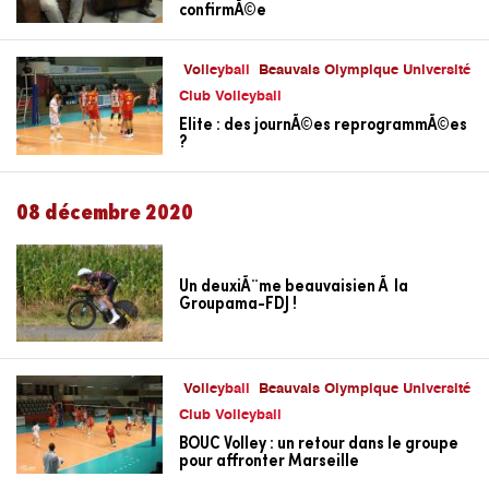
confirmÃ©e
Volleyball
Beauvais Olympique Université
Club Volleyball
Elite : des journÃ©es reprogrammÃ©es
?
08 décembre 2020
Un deuxiÃ¨me beauvaisien Ã la
Groupama-FDJ !
Volleyball
Beauvais Olympique Université
Club Volleyball
BOUC Volley : un retour dans le groupe
pour affronter Marseille