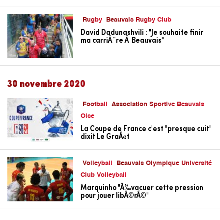
Rugby
Beauvais Rugby Club
David Dadunashvili : "Je souhaite finir
ma carriÃ¨re Ã Beauvais"
30 novembre 2020
Football
Association Sportive Beauvais
Oise
La Coupe de France c'est "presque cuit"
dixit Le GraÃ«t
Volleyball
Beauvais Olympique Université
Club Volleyball
Marquinho "Ã‰vacuer cette pression
pour jouer libÃ©rÃ©"