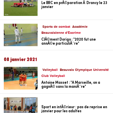
Le BRC en prÃ©paration Ã Drancy le 23
janvier
Sports de combat
Académie
Beauvaisienne d'Escrime
ClÃ©ment Dorigo : "2020 fut une
annÃ©e particuliÃ¨re"
08 janvier 2021
Volleyball
Beauvais Olympique Université
Club Volleyball
Antoine Masset : "A Marseille, on a
gagnÃ© sans la maniÃ¨re"
Sport en intÃ©rieur : pas de reprise en
janvier pour les adultes