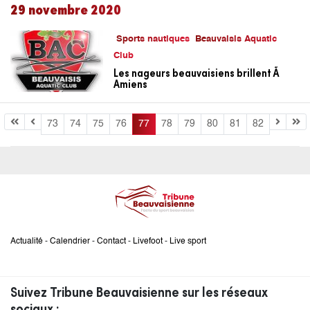
29 novembre 2020
Sports nautiques
Beauvaisis Aquatic
Club
Les nageurs beauvaisiens brillent Ã
Amiens
73
74
75
76
77
78
79
80
81
82
Actualité
-
Calendrier
-
Contact
-
Livefoot
-
Live sport
Suivez Tribune Beauvaisienne sur les réseaux
sociaux :