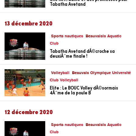
Tabatha Avetand
13 décembre 2020
Sports nautiques
Beauvaisis Aquatic
Club
Tabatha Avetand dÃ©croche sa
deuxiÃ¨me finale !
Volleyball
Beauvais Olympique Université
Club Volleyball
Elite : Le BOUC Volley dÃ©sormais
4Ã¨me de la poule B
12 décembre 2020
Sports nautiques
Beauvaisis Aquatic
Club