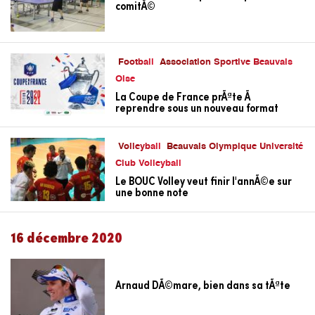
comitÃ©
Football
Association Sportive Beauvais
Oise
La Coupe de France prÃªte Ã
reprendre sous un nouveau format
Volleyball
Beauvais Olympique Université
Club Volleyball
Le BOUC Volley veut finir l'annÃ©e sur
une bonne note
16 décembre 2020
Arnaud DÃ©mare, bien dans sa tÃªte