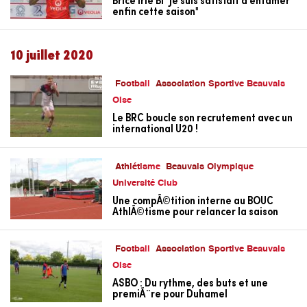
enfin cette saison"
10 juillet 2020
Football
Association Sportive Beauvais
Oise
Le BRC boucle son recrutement avec un
international U20 !
Athlétisme
Beauvais Olympique
Université Club
Une compÃ©tition interne au BOUC
AthlÃ©tisme pour relancer la saison
Football
Association Sportive Beauvais
Oise
ASBO : Du rythme, des buts et une
premiÃ¨re pour Duhamel