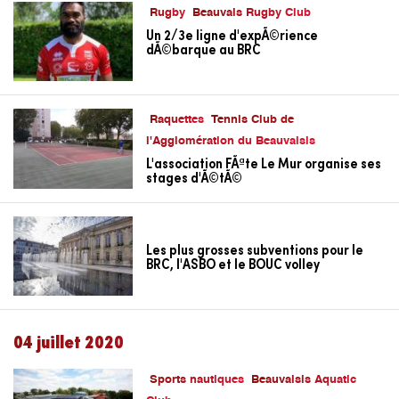
Rugby
Beauvais Rugby Club
Un 2/3e ligne d'expÃ©rience
dÃ©barque au BRC
Raquettes
Tennis Club de
l'Agglomération du Beauvaisis
L'association FÃªte Le Mur organise ses
stages d'Ã©tÃ©
Les plus grosses subventions pour le
BRC, l'ASBO et le BOUC volley
04 juillet 2020
Sports nautiques
Beauvaisis Aquatic