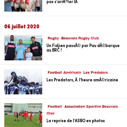
pas s'arrÃªter lÃ
06 juillet 2020
Rugby
Beauvais Rugby Club
Un Fidjien passÃ© par Pau dÃ©barque
au BRC !
Football Américain
Les Predators
Les Predators, Ã l'heure amÃ©ricaine
Football
Association Sportive Beauvais
Oise
La reprise de l'ASBO en photos