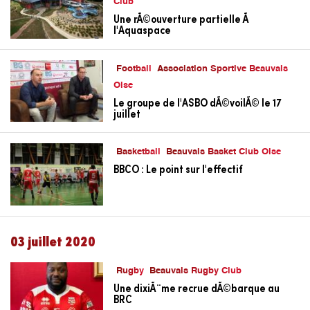
Club
Une rÃ©ouverture partielle Ã
l'Aquaspace
Football
Association Sportive Beauvais
Oise
Le groupe de l'ASBO dÃ©voilÃ© le 17
juillet
Basketball
Beauvais Basket Club Oise
BBCO : Le point sur l'effectif
03 juillet 2020
Rugby
Beauvais Rugby Club
Une dixiÃ¨me recrue dÃ©barque au
BRC