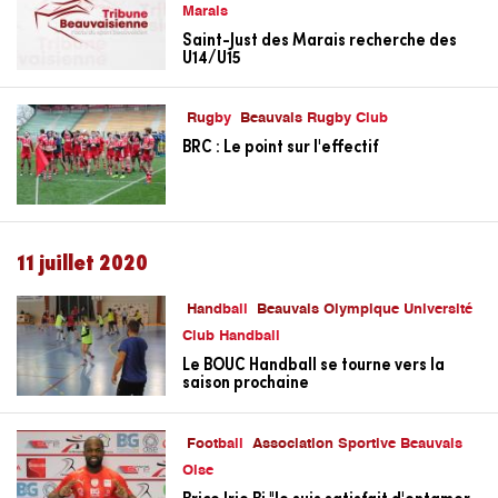
Marais
Saint-Just des Marais recherche des
U14/U15
Rugby
Beauvais Rugby Club
BRC : Le point sur l'effectif
11 juillet 2020
Handball
Beauvais Olympique Université
Club Handball
Le BOUC Handball se tourne vers la
saison prochaine
Football
Association Sportive Beauvais
Oise
Brice Irie Bi "Je suis satisfait d'entamer