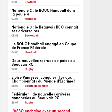
09/08
Football
Nationale 2 : le BOUC Handball dans
la poule 4
07/08
Handball
Nationale 3 : le Beauvais BCO connaît
ses adversaires
05/08
Basketball
Le BOUC Handball engagé en Coupe
de France Fédérale
04/08
Handball
Deux nouvelles recrues de poids au
Beauvais RC
02/08
Rugby
Eloïse Vanryssel conquiert l'or aux
Championnats du Monde d'Escrime !
28/07
Sports de combat
Fédérale 1 : de nouvelles arrivées
annoncées au Beauvais RC
26/07
Rugby
L'ASBO enchaîne avec un second