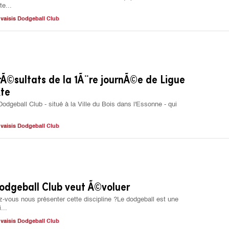
te...
vaisis Dodgeball Club
 rÃ©sultats de la 1Ã¨re journÃ©e de Ligue
te
Dodgeball Club - situé à la Ville du Bois dans l'Essonne - qui
vaisis Dodgeball Club
odgeball Club veut Ã©voluer
vous nous présenter cette discipline ?Le dodgeball est une
...
vaisis Dodgeball Club