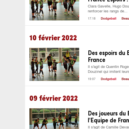
Clara Gavelle, Hugo Douzi
renforcer les rangs de...
17:18
Dodgeball
Beau
10 février 2022
Des espoirs du 
France
Il s'agit de Quentin Rog
Douzinel qui imitent leurs
19:07
Dodgeball
Beau
09 février 2022
Des joueurs du 
l'Equipe de Fra
Il s'agit de Camille Dev