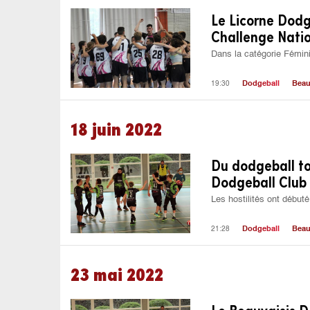
Le Licorne Dodg
Challenge Natio
Dans la catégorie Féminin
19:30
Dodgeball
Beau
18 juin 2022
Du dodgeball to
Dodgeball Club 
Les hostilités ont début
21:28
Dodgeball
Beau
23 mai 2022