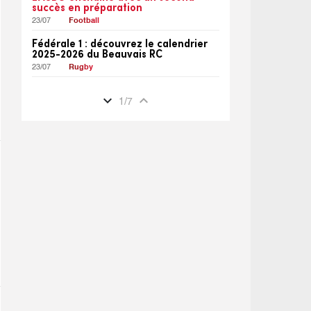
succès en préparation
23/07
Football
Fédérale 1 : découvrez le calendrier
2025-2026 du Beauvais RC
23/07
Rugby
expand_more
expand_less
1
/
7