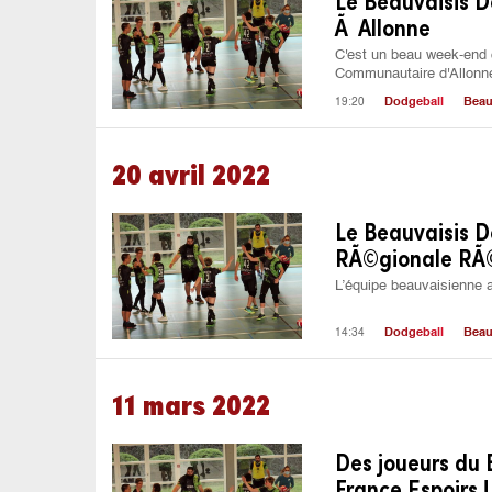
Le Beauvaisis D
Ã Allonne
C'est un beau week-end 
Communautaire d'Allonne
19:20
Dodgeball
Beau
20 avril 2022
Le Beauvaisis D
RÃ©gionale RÃ©
L’équipe beauvaisienne a
14:34
Dodgeball
Beau
11 mars 2022
Des joueurs du 
France Espoirs !