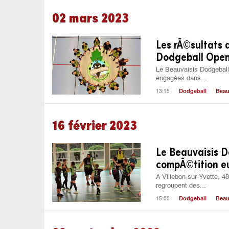
02 mars 2023
Les rÃ©sultats 
Dodgeball Ope
Le Beauvaisis Dodgeball 
engagées dans...
13:15
Dodgeball
Beau
16 février 2023
Le Beauvaisis D
compÃ©tition 
A Villebon-sur-Yvette, 4
regroupent des...
15:00
Dodgeball
Beau