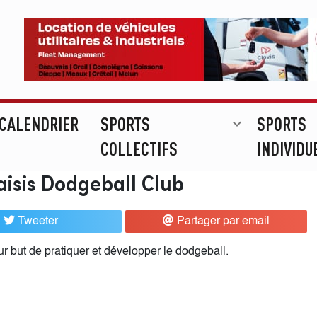
CALENDRIER
SPORTS
SPORTS
expand_more
COLLECTIFS
INDIVIDU
aisis Dodgeball Club
Tweeter
Partager par email
r but de pratiquer et développer le dodgeball.