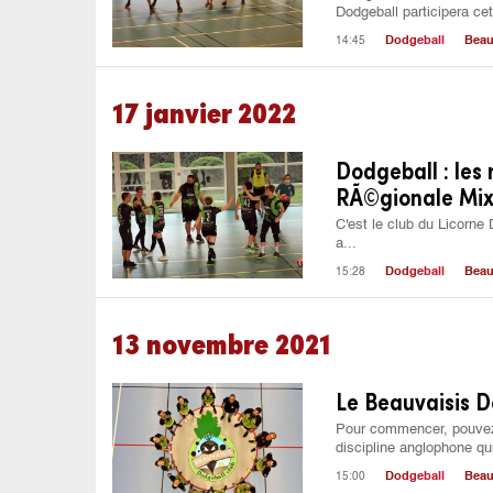
Dodgeball participera cet
14:45
Dodgeball
Beau
17 janvier 2022
Dodgeball : les
RÃ©gionale Mix
C'est le club du Licorne 
a...
15:28
Dodgeball
Beau
13 novembre 2021
Le Beauvaisis D
Pour commencer, pouvez-
discipline anglophone qui
15:00
Dodgeball
Beau