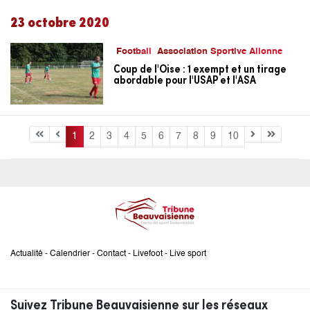
23 octobre 2020
Football
Association Sportive Allonne
Coup de l'Oise : 1 exempt et un tirage
abordable pour l'USAP et l'ASA
1
2
3
4
5
6
7
8
9
10
Actualité
-
Calendrier
-
Contact
-
Livefoot
-
Live sport
Suivez Tribune Beauvaisienne sur les réseaux