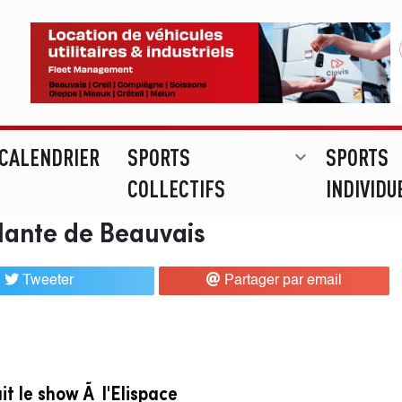
CALENDRIER
SPORTS
SPORTS
expand_more
COLLECTIFS
INDIVIDU
llante de Beauvais
Tweeter
Partager par email
ait le show Ã l'Elispace