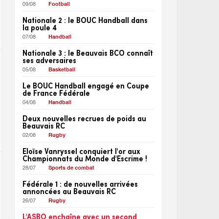
09/08
Football
Nationale 2 : le BOUC Handball dans
la poule 4
07/08
Handball
Nationale 3 : le Beauvais BCO connaît
ses adversaires
05/08
Basketball
Le BOUC Handball engagé en Coupe
de France Fédérale
04/08
Handball
Deux nouvelles recrues de poids au
Beauvais RC
02/08
Rugby
Eloïse Vanryssel conquiert l'or aux
Championnats du Monde d'Escrime !
28/07
Sports de combat
Fédérale 1 : de nouvelles arrivées
annoncées au Beauvais RC
26/07
Rugby
L'ASBO enchaîne avec un second