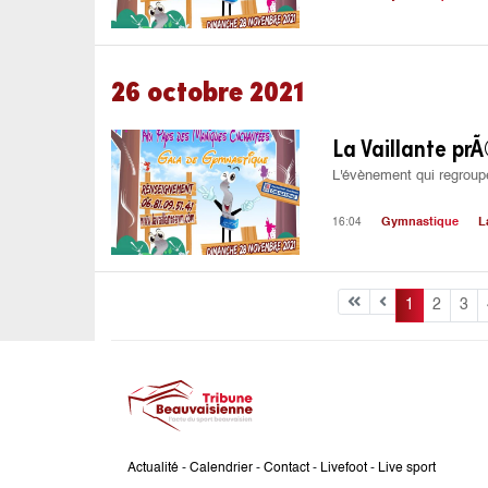
26 octobre 2021
La Vaillante pr
L'évènement qui regroupe
16:04
Gymnastique
L
1
2
3
Actualité
-
Calendrier
-
Contact
-
Livefoot
-
Live sport