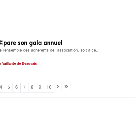
Ã©pare son gala annuel
 l'ensemble des adhérents de l'association, soit à ce...
a Vaillante de Beauvais
4
5
6
7
8
9
10