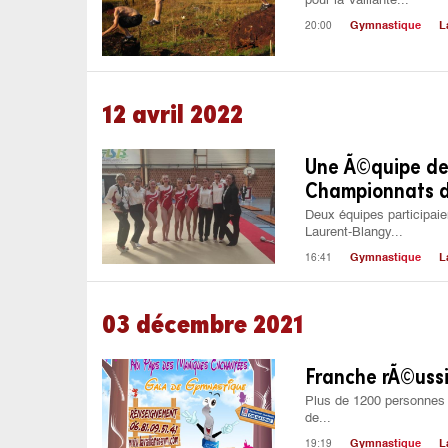
pour la Vaillante...
20:00
Gymnastique
L
12 avril 2022
Une Ã©quipe de 
Championnats d
Deux équipes participaie
Laurent-Blangy...
16:41
Gymnastique
L
03 décembre 2021
Franche rÃ©ussit
Plus de 1200 personnes (
de...
19:19
Gymnastique
L