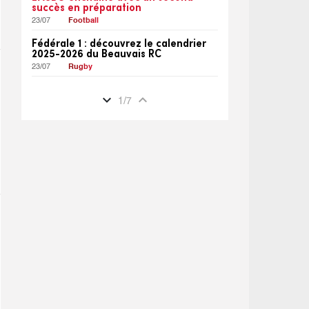
succès en préparation
23/07
Football
Fédérale 1 : découvrez le calendrier
2025-2026 du Beauvais RC
23/07
Rugby
expand_more
expand_less
1
/
7