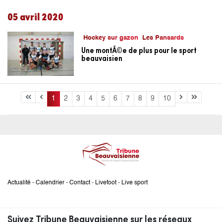
05 avril 2020
Hockey sur gazon
Les Pansards
Une montÃ©e de plus pour le sport
beauvaisien
1
2
3
4
5
6
7
8
9
10
Actualité
-
Calendrier
-
Contact
-
Livefoot
-
Live sport
Suivez Tribune Beauvaisienne sur les réseaux