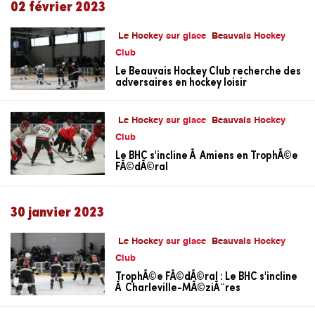
02 février 2023
Le Hockey sur glace
Beauvais Hockey
Club
Le Beauvais Hockey Club recherche des
adversaires en hockey loisir
Le Hockey sur glace
Beauvais Hockey
Club
Le BHC s'incline Ã Amiens en TrophÃ©e
FÃ©dÃ©ral
30 janvier 2023
Le Hockey sur glace
Beauvais Hockey
Club
TrophÃ©e FÃ©dÃ©ral : Le BHC s'incline
Ã Charleville-MÃ©ziÃ¨res