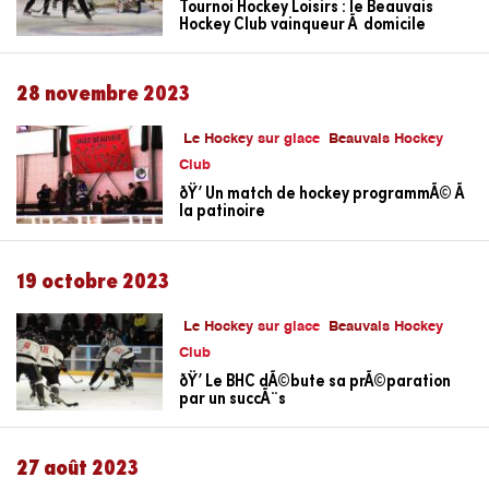
Tournoi Hockey Loisirs : le Beauvais
Hockey Club vainqueur Ã domicile
28 novembre 2023
Le Hockey sur glace
Beauvais Hockey
Club
ðŸ’ Un match de hockey programmÃ© Ã
la patinoire
19 octobre 2023
Le Hockey sur glace
Beauvais Hockey
Club
ðŸ’ Le BHC dÃ©bute sa prÃ©paration
par un succÃ¨s
27 août 2023