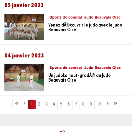
05 janvier 2023
Sports de combat
Judo Beauvais Oise
Venez dÃ©couvrir le judo avec le Judo
Beauvais Oise
04 janvier 2023
Sports de combat
Judo Beauvais Oise
Un judoka haut-gradÃ© au Judo
Beauvais Oise
1
2
3
4
5
6
7
8
9
10